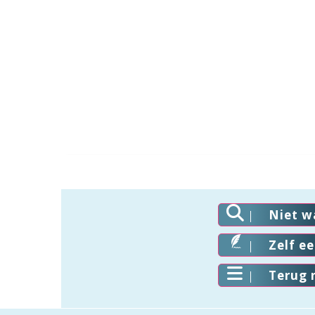
Niet w
Zelf e
Terug 