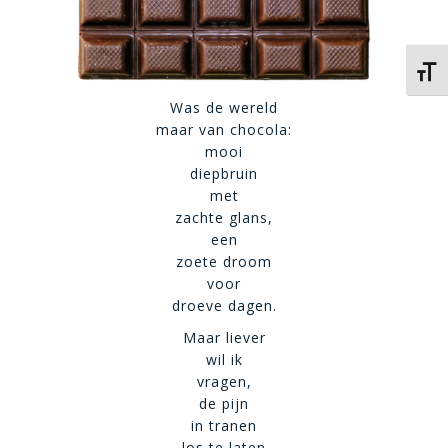
Kies 
Was de wereld
maar van chocola:
mooi
diepbruin
met
zachte glans,
een
zoete droom
voor
droeve dagen.
Maar liever
wil ik
vragen,
de pijn
in tranen
los te laten