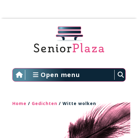
Open menu
Home
/
Gedichten
/ Witte wolken