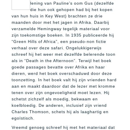
lening van Pauline’s oom Gus (dezelfde
die hun ook gehopen had bij het kopen
van hun huis in Key West) brachten ze drie
maanden door met het jagen in Afrika. Daarbij
verzamelde Hemingway tegelijk materiaal voor
zijn toekomstige boeken. In 1935 publiceerde hij
“Green Hills of Africa”, een pseudo-non fictie
verhaal over deze safari. Ongelukkigerwijs
schreef hij het weer met dezelfde belerende toon
als in “Death in the Afternoon”. Terwijl het boek
goede passages bevatte over Afrika en haar
dieren, werd het boek overschaduwd door deze
toonzetting. In het boek valt hij zijn vrienden hard
aan en maakt daardoor dat de lezer met kromme
tenen over zijn ongevoeligheid moet lezen. Hij
schetst zichzelf als moedig, bekwaam en
koelbloedig. De anderen, inclusief zijn vriend
Charles Thomson, schets hij als laaghartig en
egoïstisch.
Vreemd genoeg schreef hij met het materiaal dat