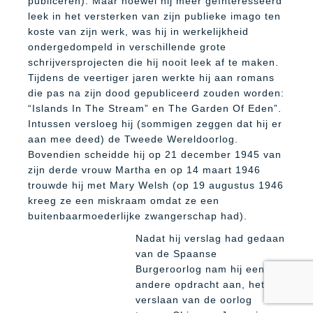
publiceren). Maar hoewel hij meer geïnteresseerd
leek in het versterken van zijn publieke imago ten
koste van zijn werk, was hij in werkelijkheid
ondergedompeld in verschillende grote
schrijversprojecten die hij nooit leek af te maken.
Tijdens de veertiger jaren werkte hij aan romans
die pas na zijn dood gepubliceerd zouden worden:
“Islands In The Stream” en The Garden Of Eden”.
Intussen versloeg hij (sommigen zeggen dat hij er
aan mee deed) de Tweede Wereldoorlog.
Bovendien scheidde hij op 21 december 1945 van
zijn derde vrouw Martha en op 14 maart 1946
trouwde hij met Mary Welsh (op 19 augustus 1946
kreeg ze een miskraam omdat ze een
buitenbaarmoederlijke zwangerschap had).
Nadat hij verslag had gedaan
van de Spaanse
Burgeroorlog nam hij een
andere opdracht aan, het
verslaan van de oorlog