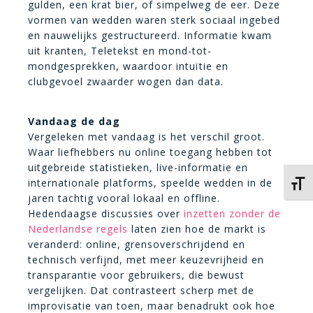
gulden, een krat bier, of simpelweg de eer. Deze
vormen van wedden waren sterk sociaal ingebed
en nauwelijks gestructureerd. Informatie kwam
uit kranten, Teletekst en mond-tot-
mondgesprekken, waardoor intuïtie en
clubgevoel zwaarder wogen dan data.
Vandaag de dag
Vergeleken met vandaag is het verschil groot.
Waar liefhebbers nu online toegang hebben tot
uitgebreide statistieken, live-informatie en
internationale platforms, speelde wedden in de
Kies 
jaren tachtig vooral lokaal en offline.
Hedendaagse discussies over
inzetten zonder de
Nederlandse regels
laten zien hoe de markt is
veranderd: online, grensoverschrijdend en
technisch verfijnd, met meer keuzevrijheid en
transparantie voor gebruikers, die bewust
vergelijken. Dat contrasteert scherp met de
improvisatie van toen, maar benadrukt ook hoe