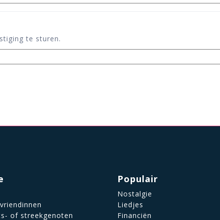
tiging te sturen.
e
Populair
Nostalgie
 vriendinnen
Liedjes
ts- of streekgenoten
Financiën