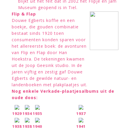
blijkt uit het feit dat in 2002 het Flipje en Jam
Museum geopend is in Tiel.
Flip & Flap
Douwe Egberts koffie en een
boekje, die gouden combinatie
bestaat sinds 1920 toen
consumenten konden sparen voor
het allereerste boek: de avonturen
van Flip en Flap door Han
Hoekstra. De tekeningen kwamen
uit de Joop Geesink studio. In de
jaren vijftig en zestig gaf Douwe
Egberts de gewilde natuur- en
landenboeken met plakplaatjes uit.
Nog enkele Verkade-plaatjesalbums uit de
oude doos:
1929
1934
1935
1937
1938
1938
1940
1941