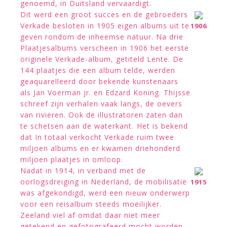
genoemd, in Duitsland vervaardigt.
Dit werd een groot succes en de gebroeders
Verkade besloten in 1905 eigen albums uit te
1906
geven rondom de inheemse natuur. Na drie
Plaatjesalbums verscheen in 1906 het eerste
originele Verkade-album, getiteld Lente. De
144 plaatjes die een album telde, werden
geaquarelleerd door bekende kunstenaars
als Jan Voerman jr. en Edzard Koning. Thijsse
schreef zijn verhalen vaak langs, de oevers
van rivieren. Ook de illustratoren zaten dan
te schetsen aan de waterkant. Het is bekend
dat In totaal verkocht Verkade ruim twee
miljoen albums en er kwamen driehonderd
miljoen plaatjes in omloop.
Nadat in 1914, in verband met de
oorlogsdreiging in Nederland, de mobilisatie
1915
was afgekondigd, werd een nieuw onderwerp
voor een reisalbum steeds moeilijker.
Zeeland viel af omdat daar niet meer
getekend en gefotografeerd mocht worden.