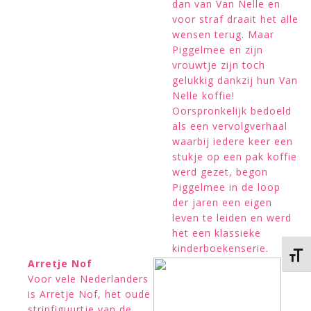
dan van Van Nelle en
voor straf draait het alle
wensen terug. Maar
Piggelmee en zijn
vrouwtje zijn toch
gelukkig dankzij hun Van
Nelle koffie!
Oorspronkelijk bedoeld
als een vervolgverhaal
waarbij iedere keer een
stukje op een pak koffie
werd gezet, begon
Piggelmee in de loop
der jaren een eigen
leven te leiden en werd
het een klassieke
kinderboekenserie.
Kies 
Arretje Nof
Voor vele Nederlanders
is Arretje Nof, het oude
stripfiguurtje van de