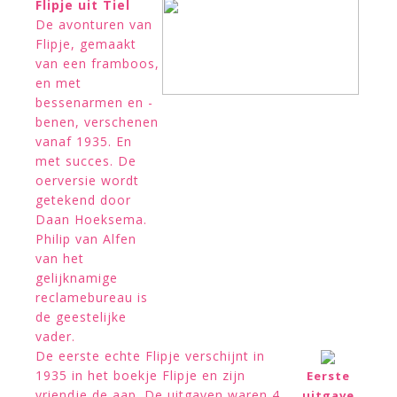
Flipje uit Tiel
De avonturen van
Flipje, gemaakt
van een framboos,
en met
bessenarmen en -
benen, verschenen
vanaf 1935. En
met succes. De
oerversie wordt
getekend door
Daan Hoeksema.
Philip van Alfen
van het
gelijknamige
reclamebureau is
de geestelijke
vader.
De eerste echte Flipje verschijnt in
1935 in het boekje Flipje en zijn
Eerste
vriendje de aap. De uitgaven waren 4
uitgave