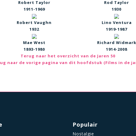
Robert Taylor
Rod Taylor
1911-1969
1930
Robert Vaughn
Lino Ventura
1932
1919-1987
Mae West
Richard Widmar
1893-1980
1914-2008
Terug naar het overzicht van de Jaren 50
ug naar de vorige pagina van dit hoofdstuk (Films in de ja
e
Populair
Nostalgie