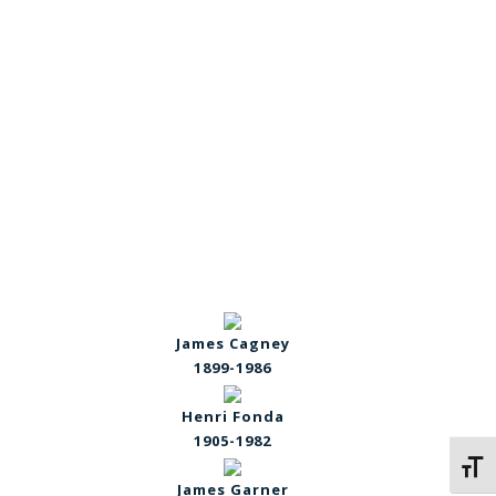
James Cagney
1899-1986
Henri Fonda
1905-1982
Kies 
James Garner