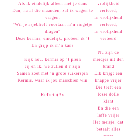
Als ik eindelijk alleen met je dans
vrolijkheid
Dan, na al die maanden, zal ik wagen te
verteerd,
vragen:
In vrolijkheid
“Wil je asjeblieft voortaan m’n ringetje
verteerd,
dragen”
In vrolijkheid
Deze kermis, eindelijk, probeer ik ’t
verteerd
En grijp ik m’n kans
Nu zijn de
Kijk nou, kermis op ’t plein
meidjes uit den
Jij en ik, we zullen d’r zijn
brand
Samen zoet met ’n grote suikerspin
Elk krijgt een
Kermis, waar ik jou misschien win
knappe vrijer
Die treft een
Refrein(3x
losse dolle
klant
En die een
laffe vrijer
Het meisje, dat
betaalt alles