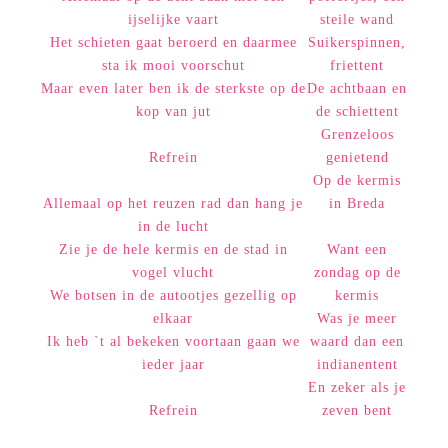
ijselijke vaart
steile wand
Het schieten gaat beroerd en daarmee
Suikerspinnen,
sta ik mooi voorschut
friettent
Maar even later ben ik de sterkste op de
De achtbaan en
kop van jut
de schiettent
Grenzeloos
Refrein
genietend
Op de kermis
Allemaal op het reuzen rad dan hang je
in Breda
in de lucht
Zie je de hele kermis en de stad in
Want een
vogel vlucht
zondag op de
We botsen in de autootjes gezellig op
kermis
elkaar
Was je meer
Ik heb `t al bekeken voortaan gaan we
waard dan een
ieder jaar
indianentent
En zeker als je
Refrein
zeven bent