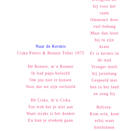
hij voor het
raam
Ommuurt door
vuil behang
Maar dan leest
hij in zijn
Naar de Kermis
krant
Ciska Peters & Ronnie Tober 1975
Er is kermis in
de stad
Hé Ronnie, m’n Ronnie
Vroeger heeft
Ik had papa beloofd
hij jarenlang
Om jou niet te kussen
Gespeeld met
Voor dat we zijn verloofd
hen in het land
en zong hij
Hé Ciska, m’n Ciska
Toe trek het je niet aan
Refrein:
Want straks is het donker
Kom erin, kom
En kun je stiekem gaan
erbij want
hierbinnen