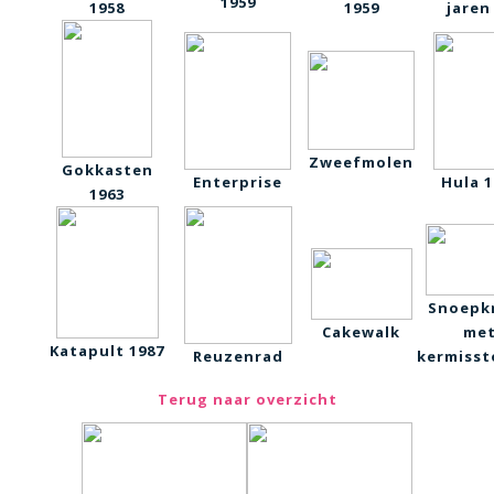
1959
1958
1959
jaren
Zweefmolen
Gokkasten
Enterprise
Hula 1
1963
Snoepk
Cakewalk
me
Katapult 1987
Reuzenrad
kermiss
Terug naar overzicht