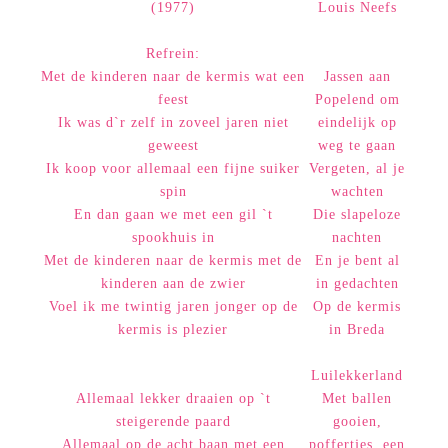
(1977)
Louis Neefs
Refrein:
Met de kinderen naar de kermis wat een
Jassen aan
feest
Popelend om
Ik was d`r zelf in zoveel jaren niet
eindelijk op
geweest
weg te gaan
Ik koop voor allemaal een fijne suiker
Vergeten, al je
spin
wachten
En dan gaan we met een gil `t
Die slapeloze
spookhuis in
nachten
Met de kinderen naar de kermis met de
En je bent al
kinderen aan de zwier
in gedachten
Voel ik me twintig jaren jonger op de
Op de kermis
kermis is plezier
in Breda
Luilekkerland
Allemaal lekker draaien op `t
Met ballen
steigerende paard
gooien,
Allemaal op de acht baan met een
poffertjes, een