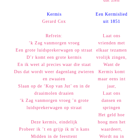
dat zien
Kermis
Een Kermislied
Gerard Cox
uit 1851
Refrein:
Laat ons
‘k Zag vanmorgen vroeg
vrienden met
Een grote luidsprekerwagen op straat
elkaar tezamen
D’r komt een grote kermis
vrolijk zingen,
En ik weet al precies waar die staat
Want de
Dus dat wordt weer dagenlang zwieren
Kermis komt
en zwaaien
maar eens int
Slaan op de ‘Kop van Jut’ en in de
jaar,
draaimolen draaien
Laat ons
‘k Zag vanmorgen vroeg ’n grote
dansen en
luidsprekerwagen op straat
springen
Het geld hoe
Deze kermis, eindelijk
hoog men het
Probeer ik ’t en grijp ik m’n kans
waardeert,
Midden in de feesttent
Wordt nu in