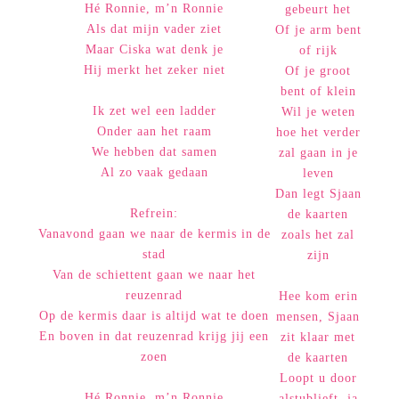
Hé Ronnie, m’n Ronnie
gebeurt het
Als dat mijn vader ziet
Of je arm bent
Maar Ciska wat denk je
of rijk
Hij merkt het zeker niet
Of je groot
bent of klein
Ik zet wel een ladder
Wil je weten
Onder aan het raam
hoe het verder
We hebben dat samen
zal gaan in je
Al zo vaak gedaan
leven
Dan legt Sjaan
Refrein:
de kaarten
Vanavond gaan we naar de kermis in de
zoals het zal
stad
zijn
Van de schiettent gaan we naar het
reuzenrad
Hee kom erin
Op de kermis daar is altijd wat te doen
mensen, Sjaan
En boven in dat reuzenrad krijg jij een
zit klaar met
zoen
de kaarten
Loopt u door
Hé Ronnie, m’n Ronnie
alstublieft, ja