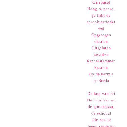
Carrousel
Hoog te paard,
je lijkt de
sprookjesridder
wel
Opgetogen
draaien
Uitgelaten
zwaaien
Kinderstemmen
kraaien
Op de kermis
in Breda
De kop van Jut
De rupsbaan en
de goochelaar,
de echoput
Die zou je
haast vergeten