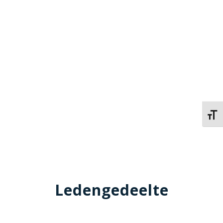
Kies 
Ledengedeelte