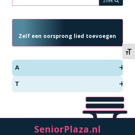
Zelf een oorsprong lied toevoegen
Kies 
A
T
SeniorPlaza.nl