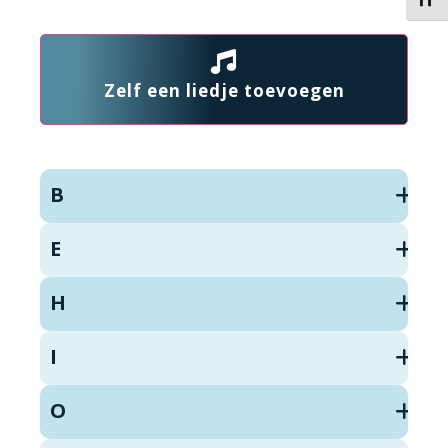
Kies 
Zelf een liedje toevoegen
B
E
H
I
O