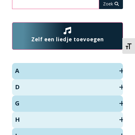
Zoeken
Zelf een liedje toevoegen
Kies 
A
D
G
H