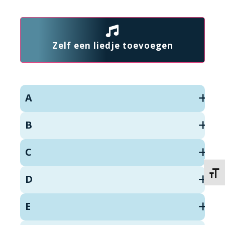
Zelf een liedje toevoegen
A
B
C
Kies 
D
E