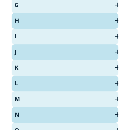
G
H
I
J
K
L
M
N