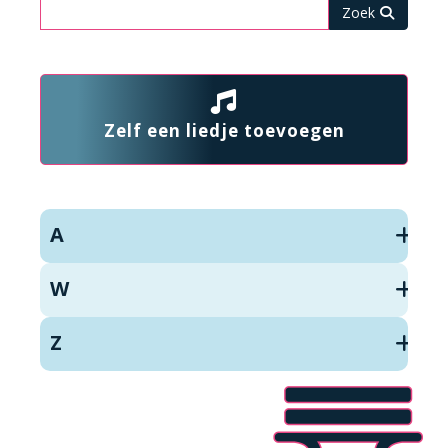
Zoeken
Zelf een liedje toevoegen
A
W
Z