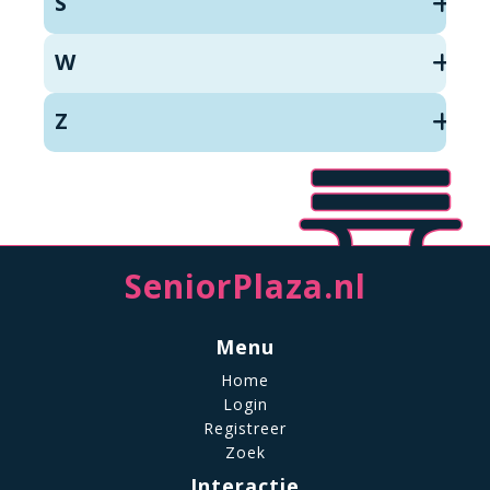
S
W
Z
SeniorPlaza.nl
Menu
Home
Login
Registreer
Zoek
Interactie