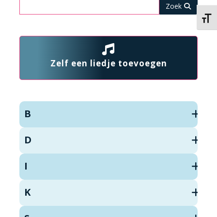
Zoeken
Kies 
Zelf een liedje toevoegen
B
D
I
K