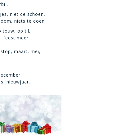
bij.
es, niet de schoen,
oom, niets te doen.
 touw, op til,
n feest meer,
stop, maart, mei,
.
december,
is, nieuwjaar.