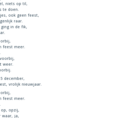
l, niets op til,
s te doen.
es, ook geen feest,
genlijk raar.
ing in de fik,
ar.
orbij,
n feest meer.
.
voorbij,
t weer.
orbij.
 5 december,
eest, vrolijk nieuwjaar.
orbij,
n feest meer.
.
op, opzij,
 waar, ja,