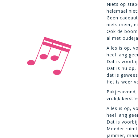
Niets op stape
helemaal niet
Geen cadeautj
niets meer, ei
Ook de boom g
al met oudeja
Alles is op, vo
heel lang gee
Dat is voorbij
Dat is nu op, 
dat is gewees
Het is weer vo
Pakjesavond,
vrolijk kerstf
Alles is op, vo
heel lang gee
Dat is voorbij
Moeder ruimt 
jammer, maar