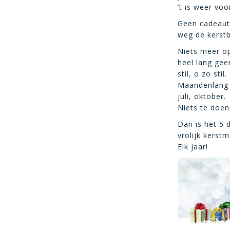
’t is weer voor
Geen cadeautj
weg de kerstb
Niets meer op
heel lang gee
stil, o zo stil.
Maandenlang 
juli, oktober.
Niets te doen
Dan is het 5 
vrolijk kerstm
Elk jaar!