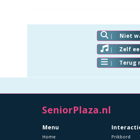
Niet w
Zelf e
Terug 
SeniorPlaza.nl
Menu
Interacti
Home
Prikbord