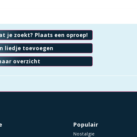
at je zoekt? Plaats een oproep!
en liedje toevoegen
naar overzicht
e
Populair
Nostalgie