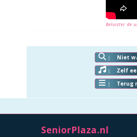
Beluister de 
Niet w
Zelf e
Terug 
SeniorPlaza.nl