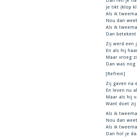
Dan ren je naa
Je tikt (klop k
Als ik tweema
Nou dan weet 
Als ik tweema
Dan betekent 
Zij werd een
En als hij ha
Maar vroeg zi
Dan was nog n
[Refrein]
Zij gaven na 
En leven nu a
Maar als hij 
Want doet zij
Als ik tweema
Nou dan weet 
Als ik tweema
Dan hol je da