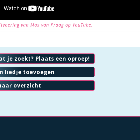
uitvoering van Max van Praag op YouTube.
at je zoekt? Plaats een oproep!
en liedje toevoegen
naar overzicht