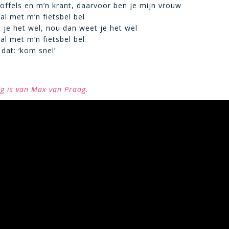
toffels en m’n krant, daarvoor ben je mijn vrouw
al met m’n fietsbel bel
je het wel, nou dan weet je het wel
al met m’n fietsbel bel
dat: ‘kom snel’
ng is van Max van Praag.