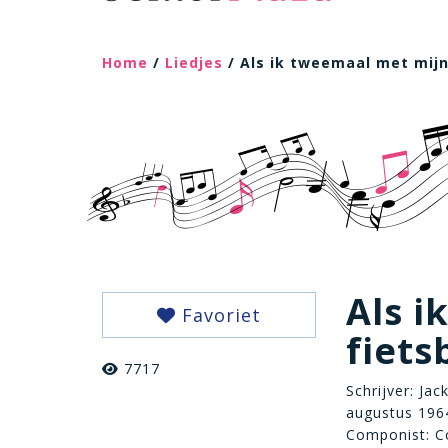
Home
/
Liedjes
/ Als ik tweemaal met mijn
Als i
Favoriet
fiets
7717
Schrijver: Ja
augustus 196
Componist: C