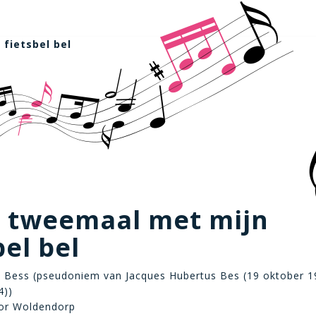
 fietsbel bel
k tweemaal met mijn
bel bel
ck Bess (pseudoniem van Jacques Hubertus Bes (19 oktober 1
4))
or Woldendorp