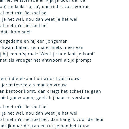
r het venster toe en kijk je door de ruit
lop) en knikt ‘ja, ja’, dan rijd ik vast vooruit
al met m’n fietsbel bel
je het wel, nou dan weet je het wel
al met m’n fietsbel bel
dat: ‘kom snel’
 jongedame en hij een jongeman
ar kwam halen, zei ma er niets meer van
j bij een afspraak: ‘Weet je hoe laat je komt’
et als vroeger het antwoord altijd prompt:
een tijdje elkaar hun woord van trouw
l jaren tevree als man en vrouw
van kantoor komt, dan dreigt het scheef te gaan
 niet gauw open, geeft hij haar te verstaan:
al met m’n fietsbel bel
je het wel, nou dan weet je het wel
al met m’n fietsbel bel, dan hang ik voor de deur
ad’lijk naar de trap en ruk je aan het touw