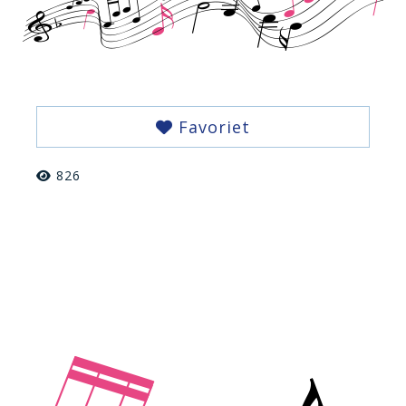
Favoriet
826