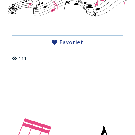
Favoriet
111