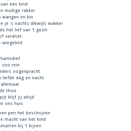
t van een kind
en mollige rakker
in wangen en kin
e je ’s nachts dikwijls wakker
ds het lief van ’t gezin
f verdriet
s wiegelied
 hartedief
 zoo rein
moeders oogenpracht
 liefde dag en nacht
 allemaal
fde thuis
jt blijf jij altijd
in ons huis
een pen het beschrijven
de macht van het kind
marten bij ’t kijven