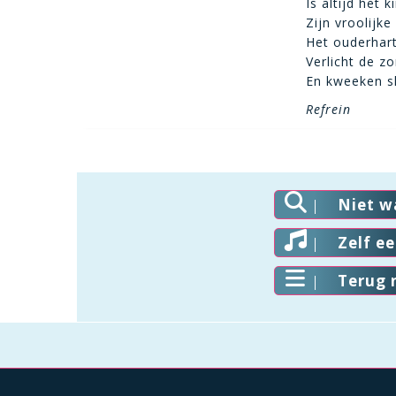
Is altijd het 
Zijn vroolijk
Het ouderhart
Verlicht de zo
En kweeken sl
Refrein
Niet w
Zelf e
Terug 