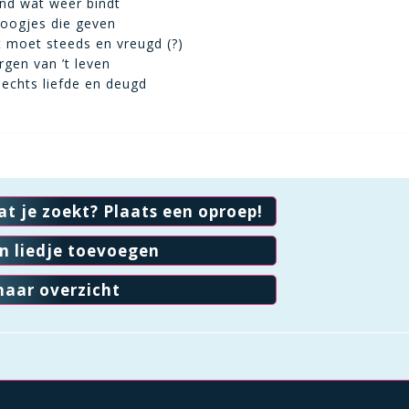
kind wat weer bindt
e oogjes die geven
 moet steeds en vreugd (?)
rgen van ’t leven
echts liefde en deugd
at je zoekt? Plaats een oproep!
en liedje toevoegen
naar overzicht