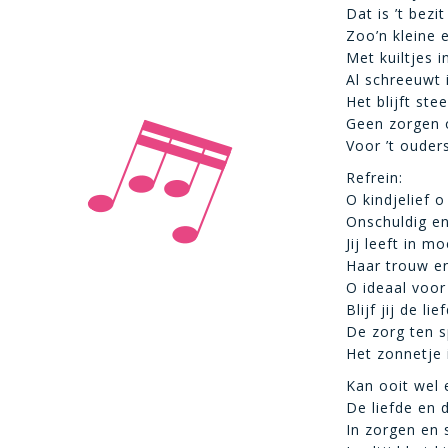
Dat is ’t bezi
Zoo’n kleine 
Met kuiltjes 
Al schreeuwt i
Het blijft stee
Geen zorgen o
Voor ’t ouder
Refrein:
O kindjelief o
Onschuldig en
Jij leeft in 
Haar trouw en
O ideaal voor
Blijf jij de lie
De zorg ten spi
Het zonnetje 
Kan ooit wel 
De liefde en 
In zorgen en s