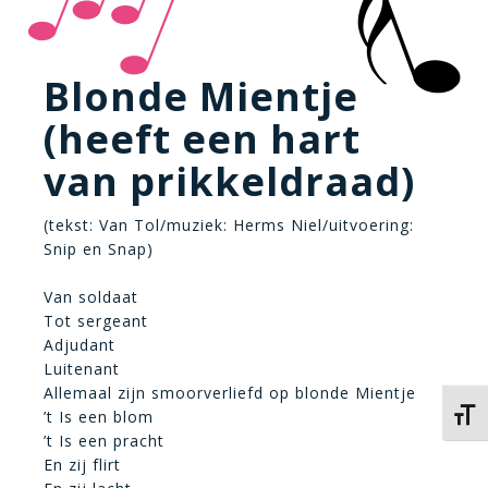
Blonde Mientje
(heeft een hart
van prikkeldraad)
(tekst: Van Tol/muziek: Herms Niel/uitvoering:
Snip en Snap)
Van soldaat
Tot sergeant
Adjudant
Luitenant
Allemaal zijn smoorverliefd op blonde Mientje
’t Is een blom
Kies 
’t Is een pracht
En zij flirt