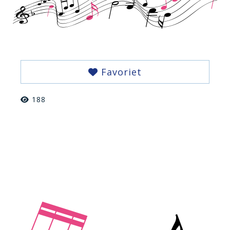
Favoriet
188