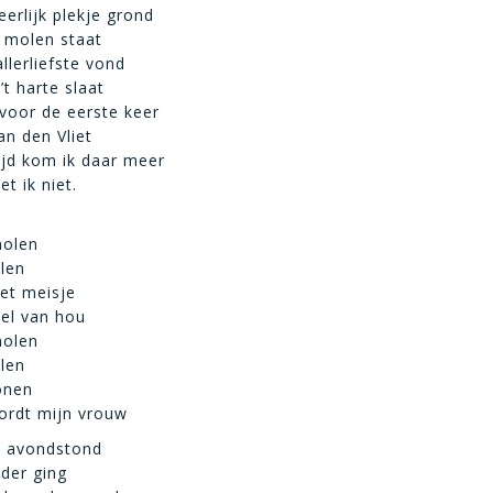
eerlijk plekje grond
 molen staat
llerliefste vond
t harte slaat
 voor de eerste keer
an den Vliet
tijd kom ik daar meer
et ik niet.
molen
len
et meisje
el van hou
molen
len
onen
wordt mijn vrouw
le avondstond
der ging