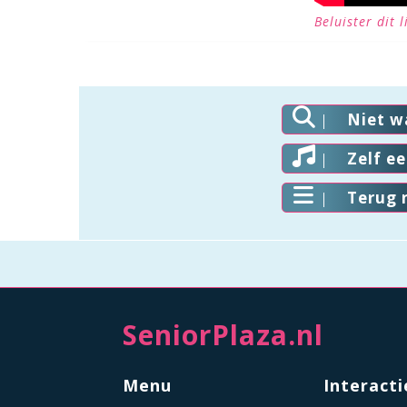
Beluister dit 
Niet w
Zelf e
Terug 
SeniorPlaza.nl
Menu
Interacti