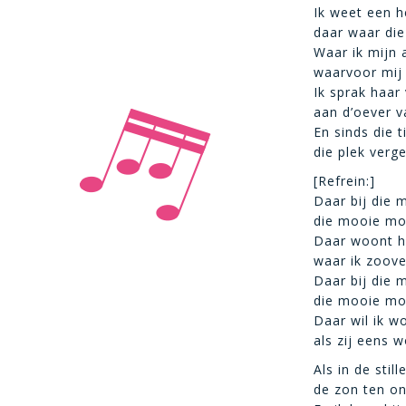
Ik weet een h
daar waar die
Waar ik mijn a
waarvoor mij ’
Ik sprak haar
aan d’oever v
En sinds die 
die plek verge
[Refrein:]
Daar bij die 
die mooie mo
Daar woont h
waar ik zoove
Daar bij die 
die mooie mo
Daar wil ik w
als zij eens 
Als in de stil
de zon ten on