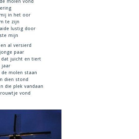
j de molen vond
ering
 mij in het oor
m te zijn
ide lustig door
fste mijn
en al versierd
 jonge paar
dat juicht en tiert
 jaar
ts de molen staan
in dien stond
an die plek vandaan
vrouwtje vond