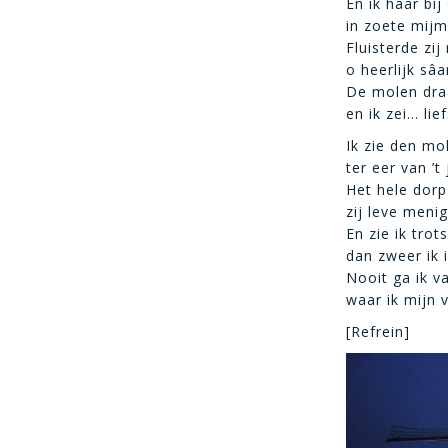
En ik haar bi
in zoete mijm
Fluisterde zij
o heerlijk sâa
De molen draa
en ik zei… lie
Ik zie den mol
ter eer van ’t
Het hele dorp 
zij leve menig
En zie ik tro
dan zweer ik 
Nooit ga ik v
waar ik mijn 
[Refrein]