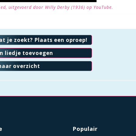
lied, uitgevoerd door Willy Derby (1936) op YouTube.
at je zoekt? Plaats een oproep!
en liedje toevoegen
naar overzicht
e
Populair