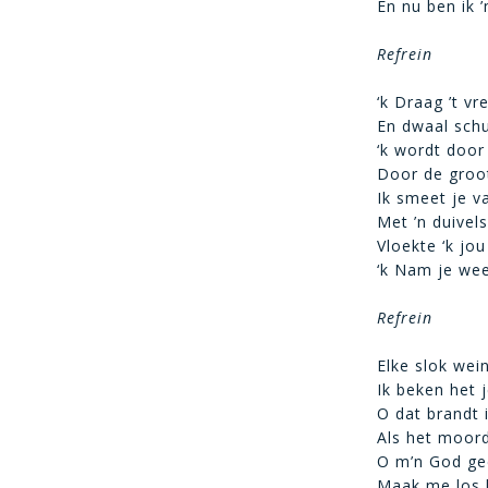
En nu ben ik 
Refrein
‘k Draag ’t vr
En dwaal schu
‘k wordt door
Door de groo
Ik smeet je v
Met ’n duivel
Vloekte ‘k jou
‘k Nam je wee
Refrein
Elke slok wein
Ik beken het j
O dat brandt 
Als het moord
O m’n God ge
Maak me los l