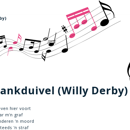
by)
ankduivel (Willy Derby)
even hier voort
ar m’n graf
nderen ’n moord
teeds ’n straf