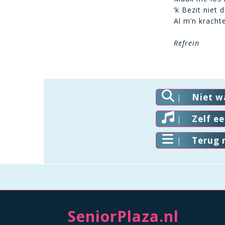
‘k Bezit niet
Al m’n kracht
Refrein
Niet w
Zelf e
Terug 
SeniorPlaza.nl