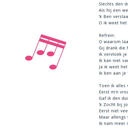
Slechts den d
Als hij een w
‘k Ben versla
O ik weet he
Refrein:
O waarom laat
Gij drank die
Ik vervloek je
Ik kan niet va
Ja ik weet het
Ik ben aan je
Toen ik alles 
Eerst m’n vro
Gaf ik den du
‘k Zocht bij j
Eerst niet vee
Maar allengs 
Ik nam meer 