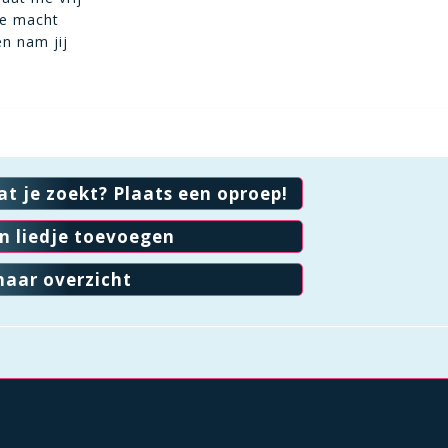
 de macht
en nam jij
at je zoekt? Plaats een oproep!
en liedje toevoegen
naar overzicht