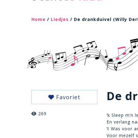
Home
/
Liedjes
/ De drankduivel (Willy Der
De dr
Favoriet
269
‘k Sleep m’n l
En verlang na
’t Was voor a
Voor mezelf s