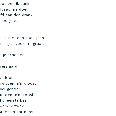
ood zeg ik dank
eldaad me doet
afd aan den drank
t zoo goed
 je me toch zoo lijden
 het graf voor me graaft
n je scheiden
 verslaafd
verloor
uw toen m’n kroost
ivel gehoor
ou toen m’n troost
l d’ eerste keer
werk ik zwak
steeds maar meer