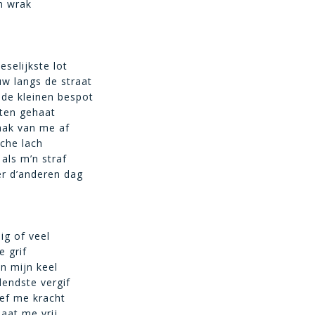
’n wrak
eeselijkste lot
w langs de straat
 de kleinen bespot
ten gehaat
aak van me af
sche lach
 als m’n straf
r d’anderen dag
ig of veel
e grif
in mijn keel
endste vergif
ef me kracht
aat me vrij