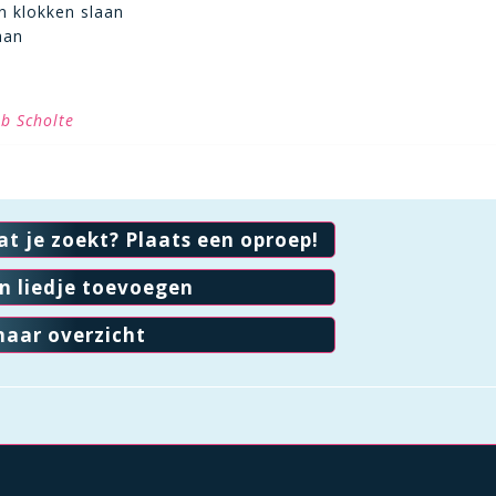
n klokken slaan
aan
ob Scholte
at je zoekt? Plaats een oproep!
en liedje toevoegen
naar overzicht