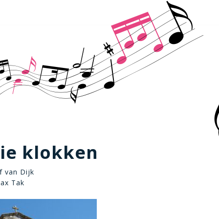
ie klokken
f van Dijk
ax Tak