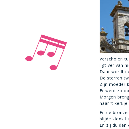
Verscholen tu
ligt ver van h
Daar wordt e
De sterren twi
Zijn moeder k
Er werd zo o
Morgen breng
naar ’t kerkj
En de bronzen
blijde klonk h
En zij duiden