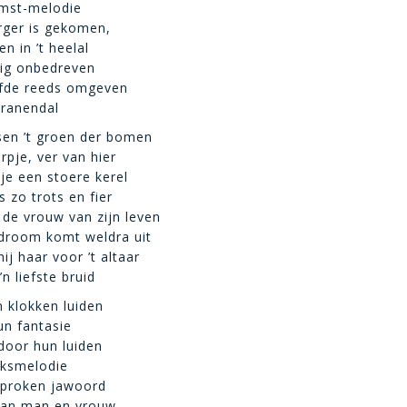
mst-melodie
rger is gekomen,
n in ’t heelal
ig onbedreven
efde reeds omgeven
tranendal
sen ’t groen der bomen
rpje, ver van hier
tje een stoere kerel
s zo trots en fier
 de vrouw van zijn leven
 droom komt weldra uit
ij haar voor ’t altaar
’n liefste bruid
 klokken luiden
un fantasie
 door hun luiden
jksmelodie
sproken jawoord
taan man en vrouw