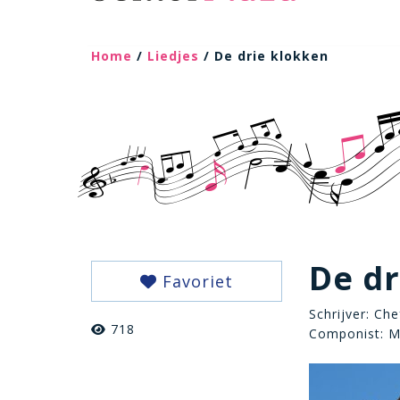
Home
/
Liedjes
/ De drie klokken
De dr
Favoriet
Schrijver: Che
718
Componist: M