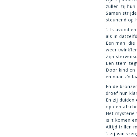
zullen zij hun
Samen strijd
steunend op 
’t Is avond en
als in datzelf
Een man, die 
weer twink’len
Zijn stervens
Een stem zegt 
Door kind en 
en naar z’n la
En de bronzen
droef hun kla
En zij duiden
op een afsch
Het mysterie 
is ’t komen en
Altijd trillen
’t zij van vreu