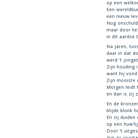
op een welko
Een wereldbu
een nieuw leve
Nog onschuld
maar door li
in dit aardse 
Na jaren, tus
daar in dat do
werd ’t jonge
Zijn houding i
want hij vond
Zijn mooiste
Morgen leidt h
en dan is zij z
En de bronzen
blijde klonk h
En zij duiden
op een huw’li
Door ’t uitge
zijn zij voor