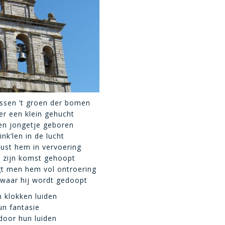
ssen ’t groen der bomen
ier een klein gehucht
en jongetje geboren
nk’len in de lucht
ust hem in vervoering
p zijn komst gehoopt
t men hem vol ontroering
e waar hij wordt gedoopt
 klokken luiden
un fantasie
 door hun luiden