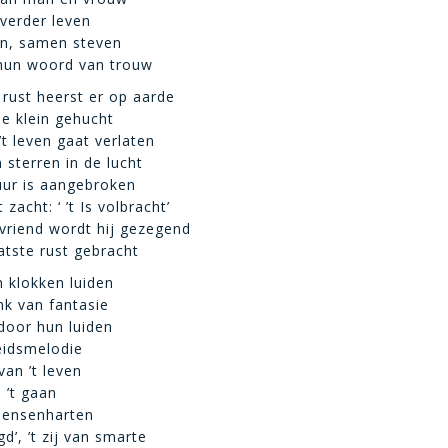
 verder leven
en, samen steven
hun woord van trouw
 rust heerst er op aarde
de klein gehucht
’t leven gaat verlaten
 sterren in de lucht
uur is aangebroken
zacht: ‘ ’t Is volbracht’
vriend wordt hij gezegend
atste rust gebracht
 klokken luiden
nk van fantasie
 door hun luiden
eidsmelodie
van ’t leven
 ’t gaan
 mensenharten
gd’, ’t zij van smarte