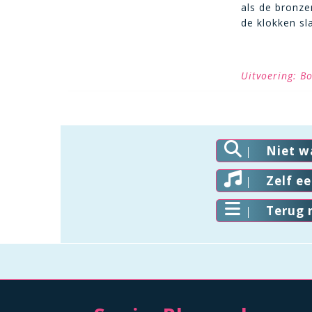
als de bronze
de klokken sl
Uitvoering: B
Niet w
Zelf e
Terug 