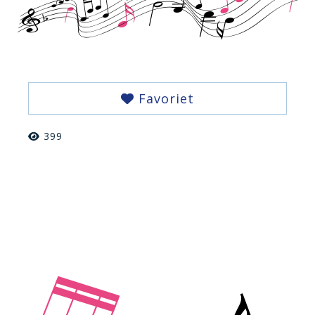
Favoriet
399