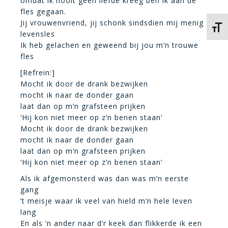
omdat ik nooit geen liefde kreeg ben ik aan de
fles gegaan.
Jij vrouwenvriend, jij schonk sindsdien mij menig
Kies 
levensles
Ik heb gelachen en geweend bij jou m’n trouwe
fles
[Refrein:]
Mocht ik door de drank bezwijken
mocht ik naar de donder gaan
laat dan op m’n grafsteen prijken
‘Hij kon niet meer op z’n benen staan’
Mocht ik door de drank bezwijken
mocht ik naar de donder gaan
laat dan op m’n grafsteen prijken
‘Hij kon niet meer op z’n benen staan’
Als ik afgemonsterd was dan was m’n eerste
gang
’t meisje waar ik veel van hield m’n hele leven
lang
En als ’n ander naar d’r keek dan flikkerde ik een