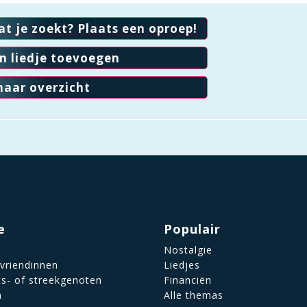
at je zoekt? Plaats een oproep!
en liedje toevoegen
naar overzicht
e
Populair
Nostalgie
 vriendinnen
Liedjes
ts- of streekgenoten
Financiën
n
Alle themas