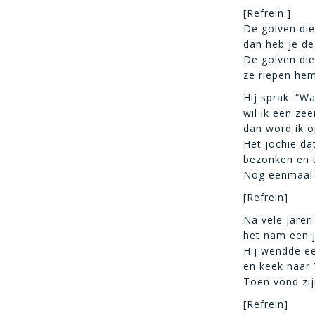
[Refrein:]
De golven di
dan heb je de
De golven die
ze riepen he
Hij sprak: “W
wil ik een ze
dan word ik o
Het jochie da
bezonken en 
Nog eenmaal o
[Refrein]
Na vele jaren
het nam een j
Hij wendde e
en keek naar ’
Toen vond zij
[Refrein]