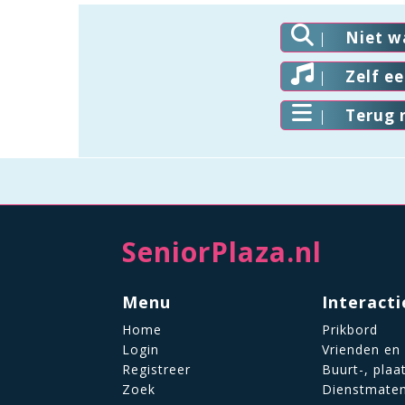
Niet w
Zelf e
Terug 
SeniorPlaza.nl
Menu
Interacti
Home
Prikbord
Login
Vrienden en
Registreer
Buurt-, plaa
Zoek
Dienstmate