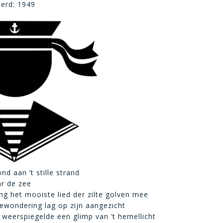
eerd: 1949
nd aan ’t stille strand
ar de zee
ong het mooiste lied der zilte golven mee
ewondering lag op zijn aangezicht
 weerspiegelde een glimp van ’t hemellicht