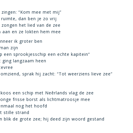
e zingen: “Kom mee met mij”
 ruimte, dan ben je zo vrij
 zongen het lied van de zee
m aan en ze lokten hem mee
anneer ik groter ben
eman zijn
p een sprookjesschip een echte kapitein”
t ging langzaam heen
tevree
mziend, sprak hij zacht: “Tot weerziens lieve zee”
 koos een schip met Neêrlands vlag de zee
onge frisse borst als lichtmatroosje mee
enmaal nog het hoofd
t stille strand
n blik de grote zee; hij deed zijn woord gestand