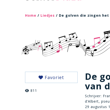
Home
/
Liedjes
/ De golven die zingen het 
De go
Favoriet
van d
811
Schrijver: Fr
d’Albert, pse
29 augustus 