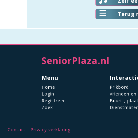
Zelf e
Terug 
SeniorPlaza.nl
Menu
Interacti
Home
Prikbord
Login
Vrienden en
Registreer
Buurt-, plaa
Zoek
Dienstmate
Contact
Privacy verklaring