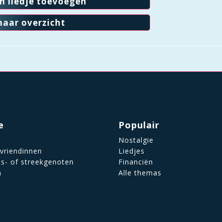
en liedje toevoegen
naar overzicht
e
Populair
Nostalgie
 vriendinnen
Liedjes
ts- of streekgenoten
Financiën
n
Alle themas