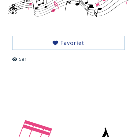
Favoriet
581