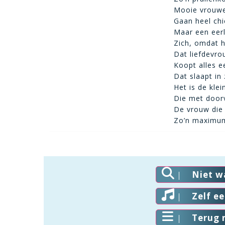
Mooie vrouwen
Gaan heel chi
Maar een eerl
Zich, omdat h
Dat liefdevr
Koopt alles e
Dat slaapt in
Het is de kle
Die met doorv
De vrouw die 
Zo’n maximum 
Niet w
Zelf e
Terug 