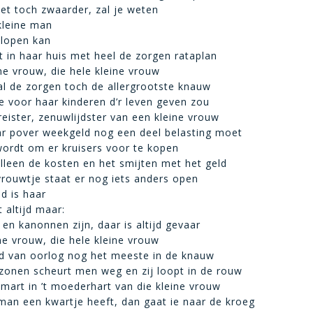
het toch zwaarder, zal je weten
 kleine man
t lopen kan
ft in haar huis met heel de zorgen rataplan
ine vrouw, die hele kleine vrouw
n al de zorgen toch de allergrootste knauw
e voor haar kinderen d’r leven geven zou
eister, zenuwlijdster van een kleine vrouw
ar pover weekgeld nog een deel belasting moet
ordt om er kruisers voor te kopen
lleen de kosten en het smijten met het geld
vrouwtje staat er nog iets anders open
ed is haar
 altijd maar:
 en kanonnen zijn, daar is altijd gevaar
ine vrouw, die hele kleine vrouw
ijd van oorlog nog het meeste in de knauw
zonen scheurt men weg en zij loopt in de rouw
mart in ’t moederhart van die kleine vrouw
 man een kwartje heeft, dan gaat ie naar de kroeg