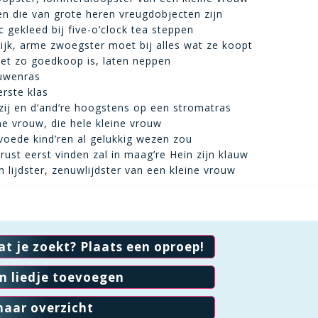
 die van grote heren vreugdobjecten zijn
c gekleed bij five-o’clock tea steppen
ijk, arme zwoegster moet bij alles wat ze koopt
et zo goedkoop is, laten neppen
ouwenras
erste klas
 zij en d’and’re hoogstens op een stromatras
ine vrouw, die hele kleine vrouw
oede kind’ren al gelukkig wezen zou
rust eerst vinden zal in maag’re Hein zijn klauw
lijdster, zenuwlijdster van een kleine vrouw
at je zoekt? Plaats een oproep!
en liedje toevoegen
naar overzicht