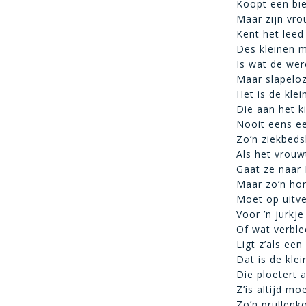
Koopt een bie
Maar zijn vr
Kent het leed
Des kleinen m
Is wat de wer
Maar slapeloz
Het is de kle
Die aan het k
Nooit eens ee
Zo’n ziekbedsl
Als het vrouw
Gaat ze naar P
Maar zo’n hon
Moet op uitve
Voor ’n jurkj
Of wat verble
Ligt z’als ee
Dat is de kle
Die ploetert 
Z’is altijd m
Zo’n prullenk