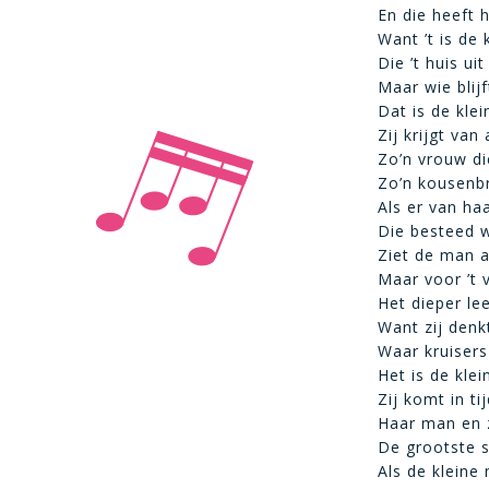
En die heeft 
Want ’t is de
Die ’t huis ui
Maar wie blij
Dat is de kle
Zij krijgt va
Zo’n vrouw di
Zo’n kousenbr
Als er van ha
Die besteed w
Ziet de man a
Maar voor ’t 
Het dieper le
Want zij denkt
Waar kruisers
Het is de kle
Zij komt in t
Haar man en 
De grootste s
Als de kleine