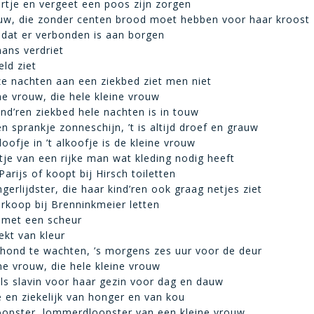
rtje en vergeet een poos zijn zorgen
ouw, die zonder centen brood moet hebben voor haar kroost
 dat er verbonden is aan borgen
ans verdriet
eld ziet
e nachten aan een ziekbed ziet men niet
ine vrouw, die hele kleine vrouw
ind’ren ziekbed hele nachten is in touw
n sprankje zonneschijn, ’t is altijd droef en grauw
oofje in ’t alkoofje is de kleine vrouw
tje van een rijke man wat kleding nodig heeft
arijs of koopt bij Hirsch toiletten
gerlijdster, die haar kind’ren ook graag netjes ziet
rkoop bij Brenninkmeier letten
e met een scheur
ekt van kleur
n hond te wachten, ’s morgens zes uur voor de deur
ine vrouw, die hele kleine vrouw
als slavin voor haar gezin voor dag en dauw
oe en ziekelijk van honger en van kou
oopster, lommerdloopster van een kleine vrouw