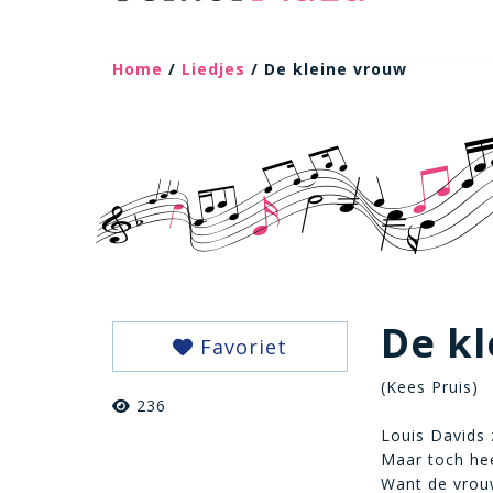
Home
/
Liedjes
/ De kleine vrouw
De k
Favoriet
(Kees Pruis)
236
Louis Davids 
Maar toch hee
Want de vrouw