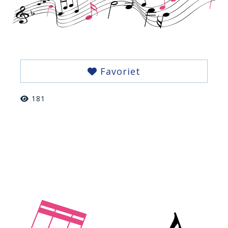
Favoriet
181