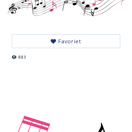
Favoriet
883