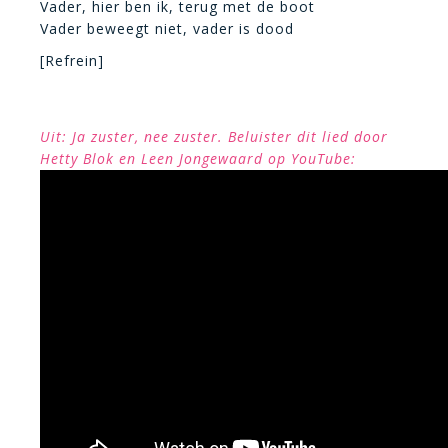
Vader, hier ben ik, terug met de boot
Vader beweegt niet, vader is dood
[Refrein]
Uit: Ja zuster, nee zuster. Beluister dit lied door
Hetty Blok en Leen Jongewaard op YouTube: