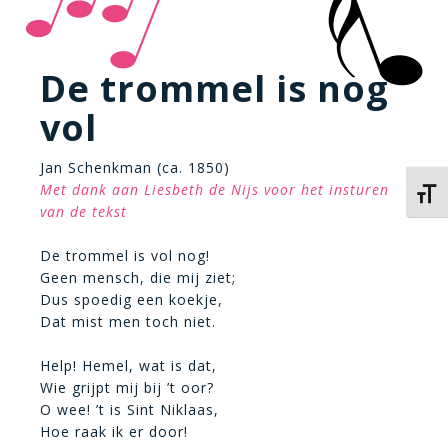
De trommel is nog
vol
Jan Schenkman (ca. 1850)
Met dank aan Liesbeth de Nijs voor het insturen
Kies 
van de tekst
De trommel is vol nog!
Geen mensch, die mij ziet;
Dus spoedig een koekje,
Dat mist men toch niet.
Help! Hemel, wat is dat,
Wie grijpt mij bij ’t oor?
O wee! ’t is Sint Niklaas,
Hoe raak ik er door!