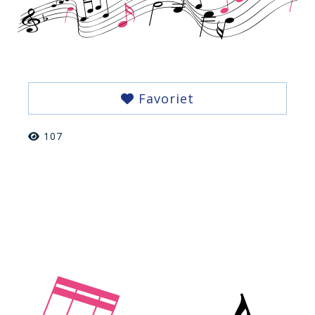
Favoriet
107