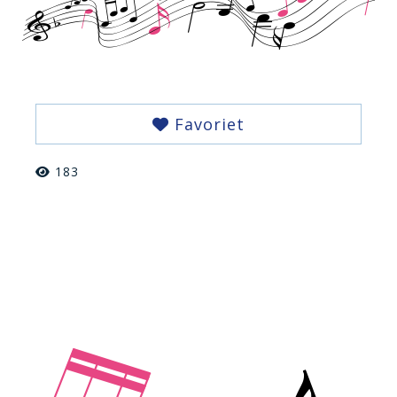
Favoriet
183