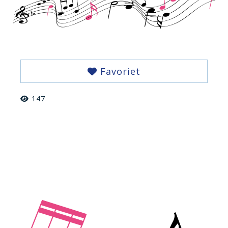
Favoriet
147