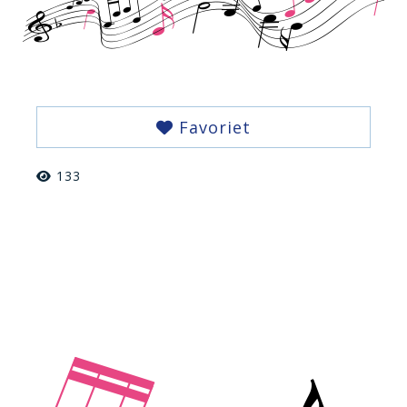
Favoriet
133