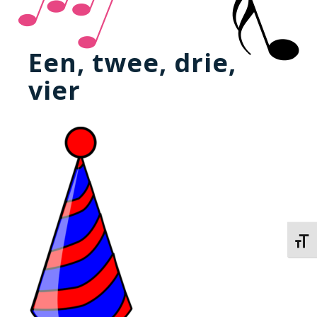
Een, twee, drie,
vier
Kies 