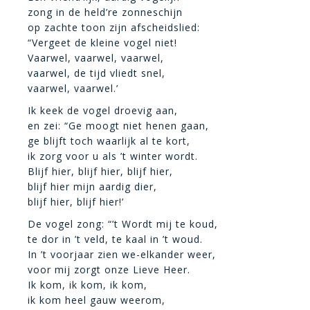
zong in de held’re zonneschijn
op zachte toon zijn afscheidslied:
“Vergeet de kleine vogel niet!
Vaarwel, vaarwel, vaarwel,
vaarwel, de tijd vliedt snel,
vaarwel, vaarwel.’
Ik keek de vogel droevig aan,
en zei: “Ge moogt niet henen gaan,
ge blijft toch waarlijk al te kort,
ik zorg voor u als ’t winter wordt.
Blijf hier, blijf hier, blijf hier,
blijf hier mijn aardig dier,
blijf hier, blijf hier!’
De vogel zong: “’t Wordt mij te koud,
te dor in ’t veld, te kaal in ’t woud.
In ’t voorjaar zien we-elkander weer,
voor mij zorgt onze Lieve Heer.
Ik kom, ik kom, ik kom,
ik kom heel gauw weerom,