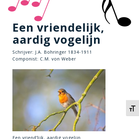
Een vriendelijk,
aardig vogelijn
Schrijver: J.A. Bohringer 1834-1911
Componist: C.M. von Weber
Kies 
Een vriend’lijk, aardig vogelijn