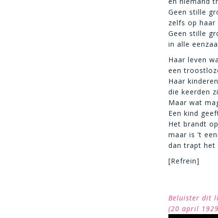
en niemand tr
Geen stille g
zelfs op haar 
Geen stille g
in alle eenza
Haar leven w
een troostloz
Haar kindere
die keerden zi
Maar wat mag
Een kind geef
Het brandt op
maar is ’t ee
dan trapt het 
[Refrein]
Beluister dit
(20 april 192