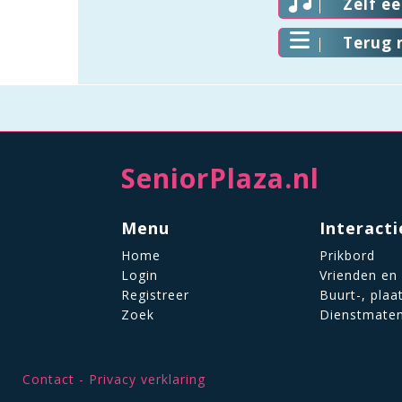
Zelf e
Terug 
SeniorPlaza.nl
Menu
Interacti
Home
Prikbord
Login
Vrienden en
Registreer
Buurt-, plaa
Zoek
Dienstmate
Contact
Privacy verklaring