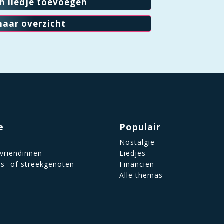
en liedje toevoegen
naar overzicht
e
Populair
Nostalgie
 vriendinnen
Liedjes
ts- of streekgenoten
Financiën
n
Alle themas