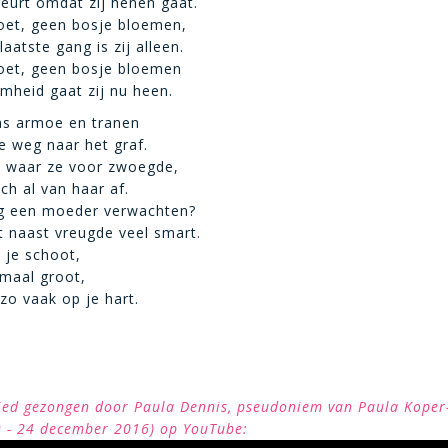
eurt omdat zij henen gaat.
roet, geen bosje bloemen,
laatste gang is zij alleen.
roet, geen bosje bloemen
amheid gaat zij nu heen.
as armoe en tranen
e weg naar het graf.
n waar ze voor zwoegde,
ch al van haar af.
 een moeder verwachten?
t naast vreugde veel smart.
 je schoot,
nmaal groot,
zo vaak op je hart.
 lied gezongen door Paula Dennis, pseudoniem van Paula Kope
9 - 24 december 2016) op YouTube: