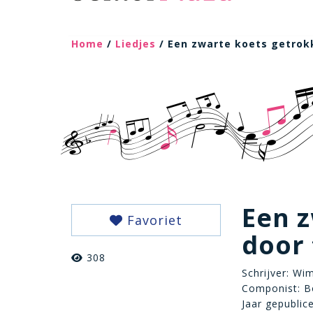
Home
/
Liedjes
/ Een zwarte koets getrok
Een 
Favoriet
door
308
Schrijver: Wi
Componist: B
Jaar gepublic