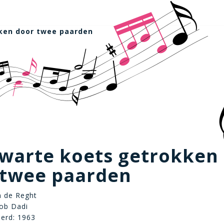
ken door twee paarden
zwarte koets getrokken
 twee paarden
m de Reght
ob Dadi
eerd: 1963