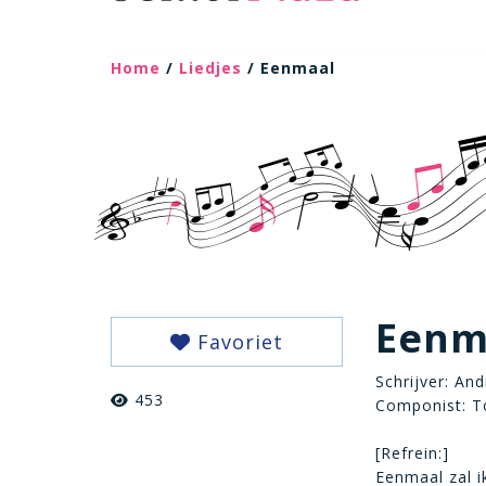
Home
/
Liedjes
/ Eenmaal
Eenm
Favoriet
Schrijver: An
453
Componist: T
[Refrein:]
Eenmaal zal 