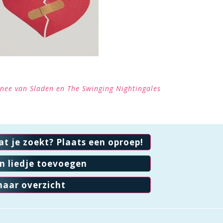
enee van Sladen en The Swinging Nightingales
at je zoekt? Plaats een oproep!
en liedje toevoegen
naar overzicht