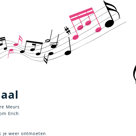
aal
dre Meurs
om Erich
ik je weer ontmoeten