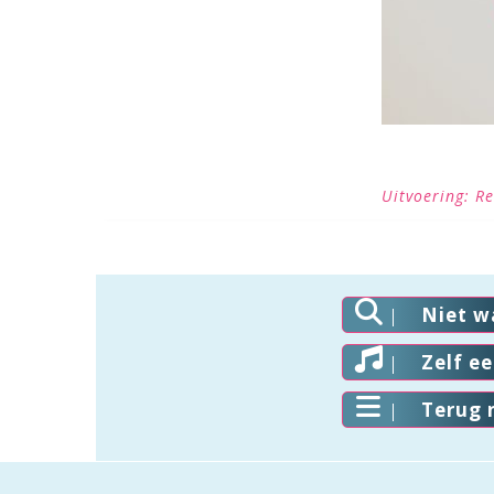
Uitvoering: R
Niet w
Zelf e
Terug 