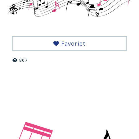
Favoriet
867