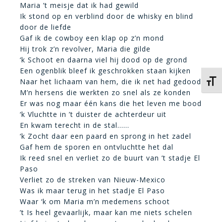
Maria ’t meisje dat ik had gewild
Ik stond op en verblind door de whisky en blind
door de liefde
Gaf ik de cowboy een klap op z’n mond
Hij trok z’n revolver, Maria die gilde
‘k Schoot en daarna viel hij dood op de grond
Een ogenblik bleef ik geschrokken staan kijken
Naar het lichaam van hem, die ik net had gedood
Kies 
M’n hersens die werkten zo snel als ze konden
Er was nog maar één kans die het leven me bood
‘k Vluchtte in ’t duister de achterdeur uit
En kwam terecht in de stal……
‘k Zocht daar een paard en sprong in het zadel
Gaf hem de sporen en ontvluchtte het dal
Ik reed snel en verliet zo de buurt van ’t stadje El
Paso
Verliet zo de streken van Nieuw-Mexico
Was ik maar terug in het stadje El Paso
Waar ‘k om Maria m’n medemens schoot
’t Is heel gevaarlijk, maar kan me niets schelen