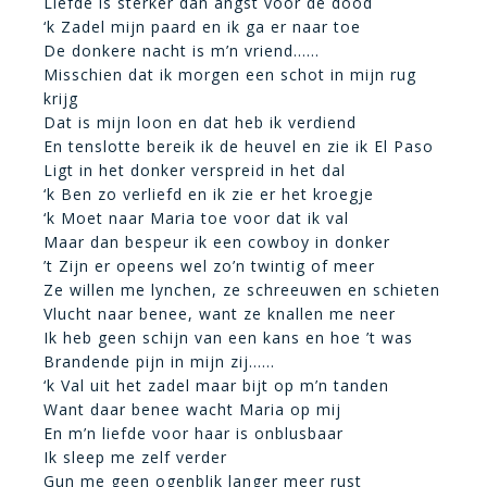
Liefde is sterker dan angst voor de dood
‘k Zadel mijn paard en ik ga er naar toe
De donkere nacht is m’n vriend……
Misschien dat ik morgen een schot in mijn rug
krijg
Dat is mijn loon en dat heb ik verdiend
En tenslotte bereik ik de heuvel en zie ik El Paso
Ligt in het donker verspreid in het dal
‘k Ben zo verliefd en ik zie er het kroegje
‘k Moet naar Maria toe voor dat ik val
Maar dan bespeur ik een cowboy in donker
’t Zijn er opeens wel zo’n twintig of meer
Ze willen me lynchen, ze schreeuwen en schieten
Vlucht naar benee, want ze knallen me neer
Ik heb geen schijn van een kans en hoe ’t was
Brandende pijn in mijn zij……
‘k Val uit het zadel maar bijt op m’n tanden
Want daar benee wacht Maria op mij
En m’n liefde voor haar is onblusbaar
Ik sleep me zelf verder
Gun me geen ogenblik langer meer rust