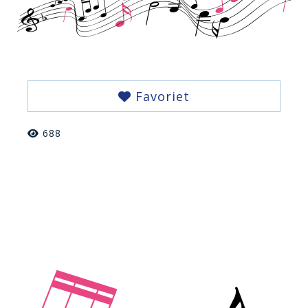
Favoriet
688