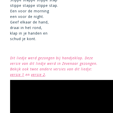
stippe stappe stippe stap.
Een voor de morning
een voor de night.
Geef elkaar de hand,
draai in het rond,
klap in je handen en
schud je kont.
Dit liedje werd gezongen bij handjeklap. Deze
versie van dit liedje werd in Zevenaar gezongen.
Bekijk ook twee andere versies van dit liedje:
versie 1
en
versie 2
.