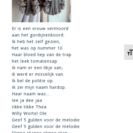
Er is een vrouw vermoord
aan het gordijnenkoord.
Ik heb het zelf gezien,
het was op nummer 10
Kies
Haar bloed liep van de trap
het leek tomatensap
Ik nam er een likje van,
ik werd er misselijk van.
Ik bel de politie op.
Ik zei mijn naam hardop.
Haar naam was…
Iee ja dee jaa
rikke tikke Thea
Willy Wortel Ole
Geef 5 gulden voor de melodie
Geef 5 gulden voor de melodie
Stippe stappe stippe stap