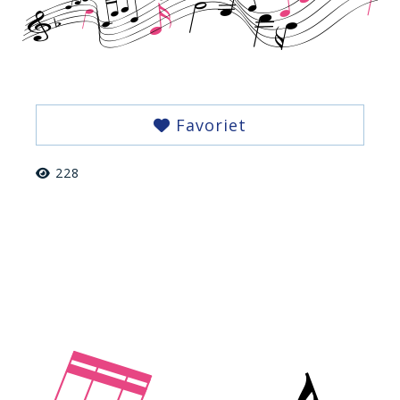
Favoriet
228