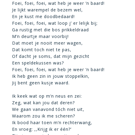
Foei, foei, foei, wat heb je weer ’n baard!
Je lijkt warempel de bezem wel,
En je kust me doodbedaard!
Foei, foei, foei, wat loop j’ er lelijk bij;
Ga rustig met die bos prikkeldraad
M’n deurtje maar voorbij!
Dat moet je nooit meer wagen,
Dat komt toch niet te pas,
Of dacht je soms, dat mijn gezicht
Een speldekussen was?
Foei, foei, foei, wat heb je weer ’n baard!
Ik heb geen zin in jouw stoppelkin,
Jij bent geen kusje waard.
Ik keek wat op m’n neus en zei:
Zeg, wat kan jou dat deren?
We gaan vanavond tóch niet uit,
Waarom zou ik me scheren?
Ik bood haar toen m’n rechterwang,
En vroeg: ,,Krijg ik er één?’