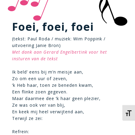
Foei, foei, foei
(tekst: Paul Roda / muziek: Wim Poppink /
uitvoering Janie Bron)
Met dank aan Gerard Engelbertink voor het
insturen van de tekst
Ik beld’ eens bij m’n meisje aan,
Zo om een uur of zeven,
‘k Heb haar, toen ze beneden kwam,
Een flinke zoen gegeven.
Maar daarmee dee ‘k haar geen plezier,
Ze was ook ver van blij,
En keek mij heel verwijtend aan,
Kies 
Terwijl ze zei:
Refrein: