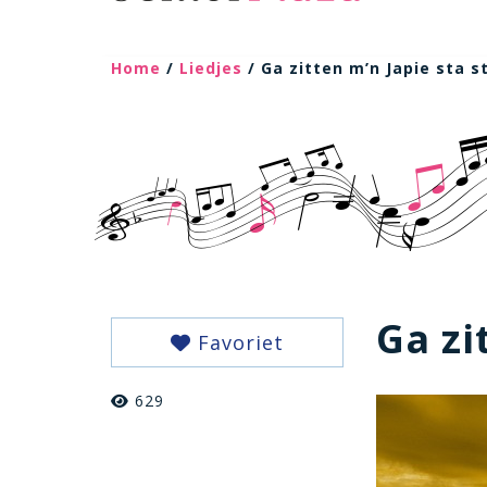
Home
/
Liedjes
/ Ga zitten m’n Japie sta st
Ga zi
Favoriet
629