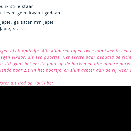
 ik stille staan
ijn leven geen kwaad gedaan
Japie, ga zitten m’n Japie
apie, sta stil
gen als loopliedje. Alle kinderen lopen twee aan twee in een 
egen elkaar, als een poortje. Het eerste paar bepaald de richt
'sta stil' gaat het eerste paar op de hurken en alle andere pare
ende paar zit 'in het poortje' en sluit achter aan de rij weer 
ister dit lied op YouTube: