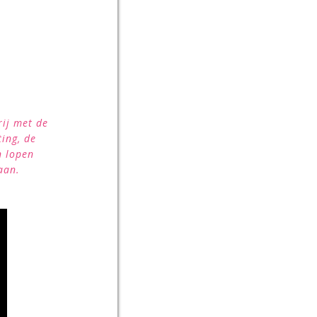
rij met de
ing, de
n lopen
aan.