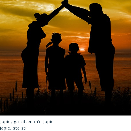
Japie, ga zitten m’n Japie
apie, sta stil