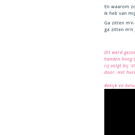
En waarom zou
ik heb van m
Ga zitten m’n 
ga zitten m’n J
Dit werd gezon
handen hoog t
rij volgt bij 
door. Het hurk
Bekijk en belu