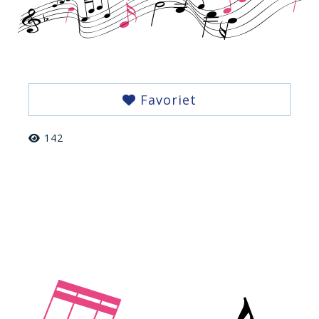
Favoriet
142