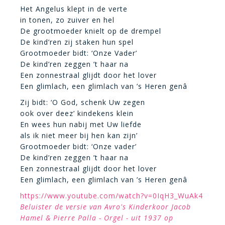
Het Angelus klept in de verte
in tonen, zo zuiver en hel
De grootmoeder knielt op de drempel
De kind’ren zij staken hun spel
Grootmoeder bidt: ‘Onze Vader’
De kind’ren zeggen ’t haar na
Een zonnestraal glijdt door het lover
Een glimlach, een glimlach van ’s Heren genâ
Zij bidt: ‘O God, schenk Uw zegen
ook over deez’ kindekens klein
En wees hun nabij met Uw liefde
als ik niet meer bij hen kan zijn’
Grootmoeder bidt: ‘Onze vader’
De kind’ren zeggen ’t haar na
Een zonnestraal glijdt door het lover
Een glimlach, een glimlach van ’s Heren genâ
https://www.youtube.com/watch?v=0IqH3_WuAk4
Beluister de versie van Avro's Kinderkoor Jacob
Hamel & Pierre Palla - Orgel - uit 1937 op