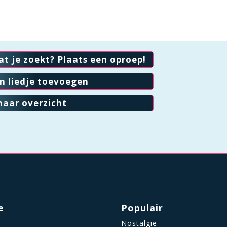
at je zoekt? Plaats een oproep!
en liedje toevoegen
naar overzicht
e
Populair
Nostalgie