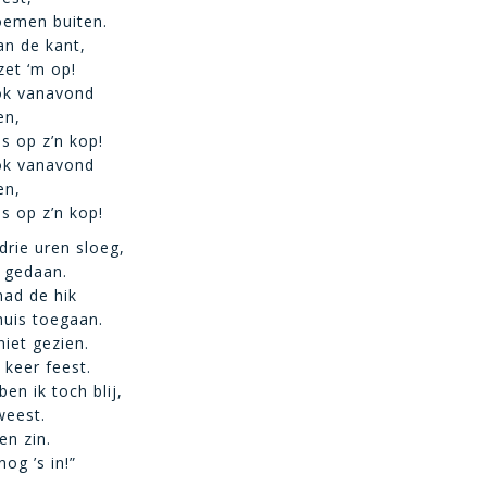
oemen buiten.
an de kant,
zet ‘m op!
ook vanavond
en,
s op z’n kop!
ook vanavond
en,
s op z’n kop!
drie uren sloeg,
 gedaan.
had de hik
huis toegaan.
niet gezien.
 keer feest.
en ik toch blij,
weest.
en zin.
og ’s in!”