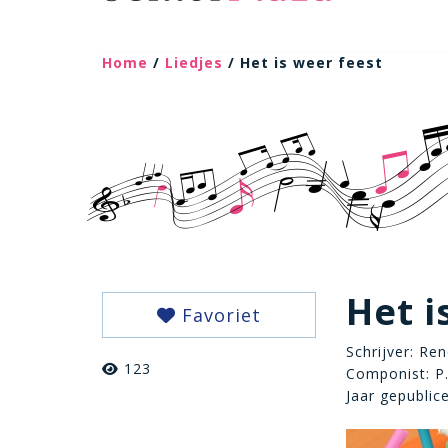
Home
/
Liedjes
/ Het is weer feest
Het i
Favoriet
Schrijver: Re
123
Componist: P
Jaar gepublic