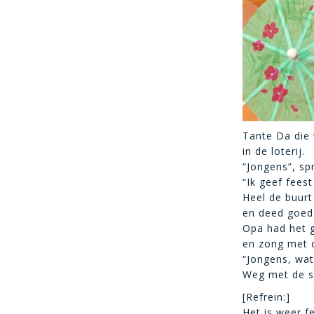
Tante Da die 
in de loterij.
“Jongens”, sp
“Ik geef feest 
Heel de buurt
en deed goed 
Opa had het 
en zong met d
“Jongens, wat
Weg met de sj
[Refrein:]
Het is weer f