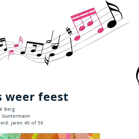
s weer feest
né Berg
. Guntermann
eerd: jaren 40 of 50