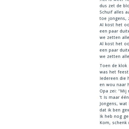
dus zet de bl
Schuif alles a
toe jongens, 
Al kost het 
een paar duit
we zetten alle
Al kost het 
een paar duit
we zetten alle
Toen de klok 
was het feest
Iedereen die 
en wou naar 
Opa zei: “Mij 
’t Is maar één
Jongens, wat b
dat ik ben ge
Ik heb nog ge
Kom, schenk n