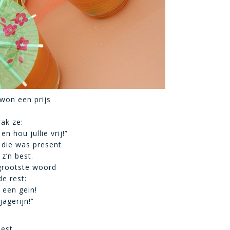
won een prijs
rak ze:
en hou jullie vrij!”
 die was present
z’n best.
grootste woord
e rest:
 een gein!
agerijn!”
eest,