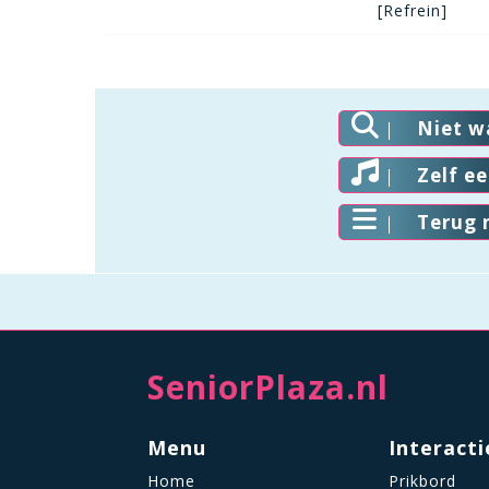
[Refrein]
Niet w
Zelf e
Terug 
SeniorPlaza.nl
Menu
Interacti
Home
Prikbord